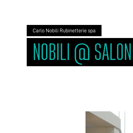
Carlo Nobili Rubinetterie spa
NOBILI @ SALON