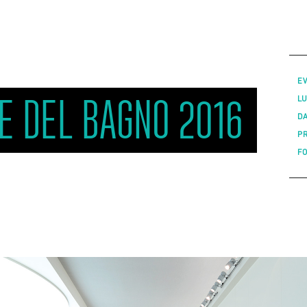
E
E DEL BAGNO 2016
L
D
P
F