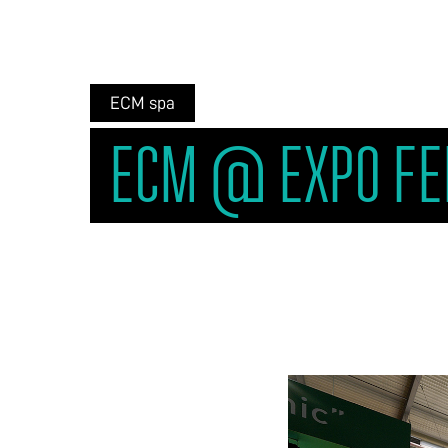
ECM spa
ECM @ EXPO FER