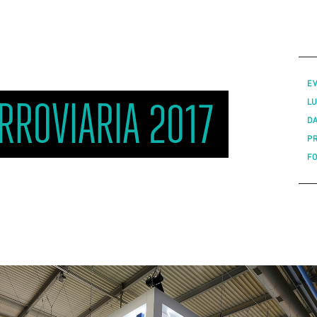
E
ROVIARIA 2017
L
D
P
F