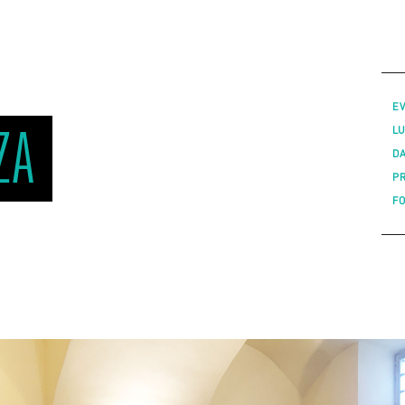
E
ZA
L
D
P
F