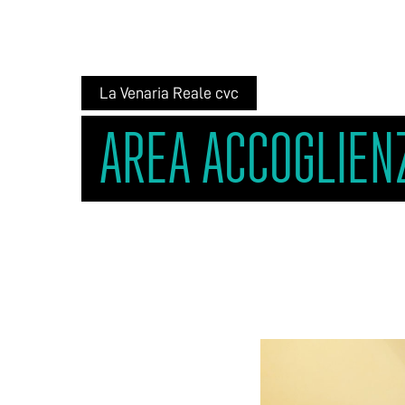
La Venaria Reale cvc
AREA ACCOGLIEN